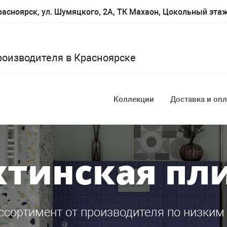
асноярск, ул. Шумяцкого, 2А, ТК Махаон, Цокольный эта
роизводителя в Красноярске
Коллекции
Доставка и опл
тинская пл
ссортимент от производителя по низким