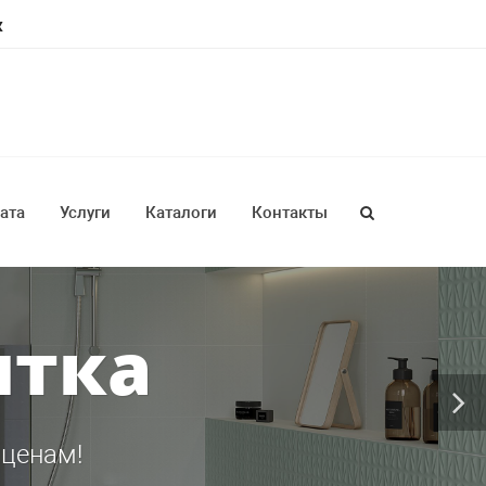
ж
ата
Услуги
Каталоги
Контакты
итка
 ценам!