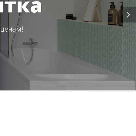
итка
 ценам!