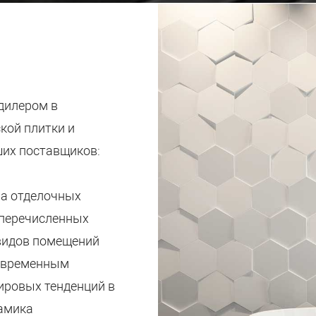
дилером в
кой плитки и
ших поставщиков:
ва отделочных
 перечисленных
 видов помещений
современным
ировых тенденций в
рамика