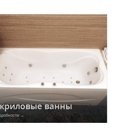
криловые ванны
дробности →