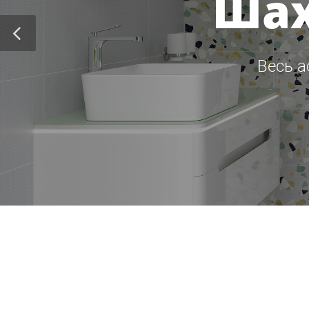
Шах
Весь а