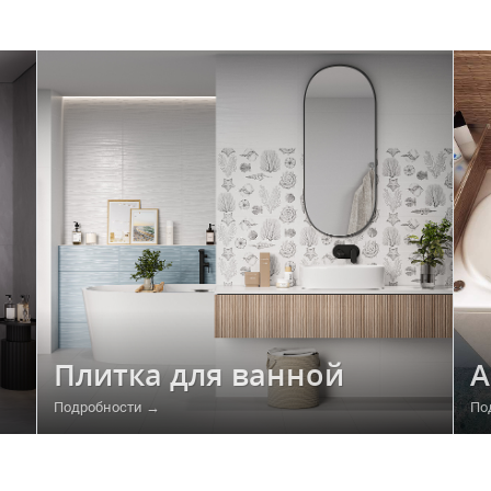
Плитка для ванной
А
Подробности →
По