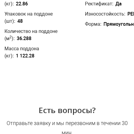
(кг):
22.86
Ректификат:
Да
Упаковок на поддоне
Износостойкость:
PEI
(шт):
48
Форма:
Прямоугольн
Количество на поддоне
2
(м
):
36.288
Масса поддона
(кг):
1 122.28
Есть вопросы?
Отправьте заявку и мы перезвоним в течении 30
мин.