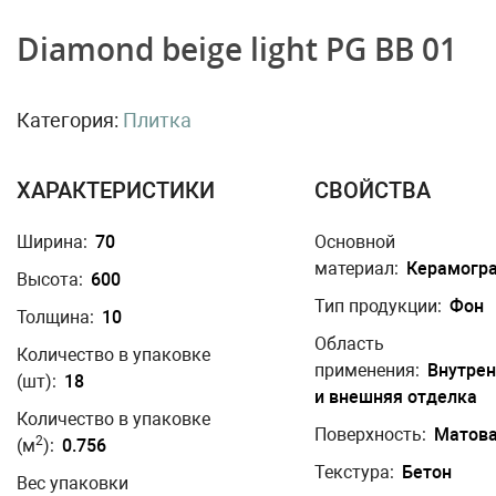
Diamond beige light PG BB 01
Категория:
Плитка
ХАРАКТЕРИСТИКИ
СВОЙСТВА
Ширина:
70
Основной
материал:
Керамогр
Высота:
600
Тип продукции:
Фон
Толщина:
10
Область
Количество в упаковке
применения:
Внутре
(шт):
18
и внешняя отделка
Количество в упаковке
Поверхность:
Матов
2
(м
):
0.756
Текстура:
Бетон
Вес упаковки