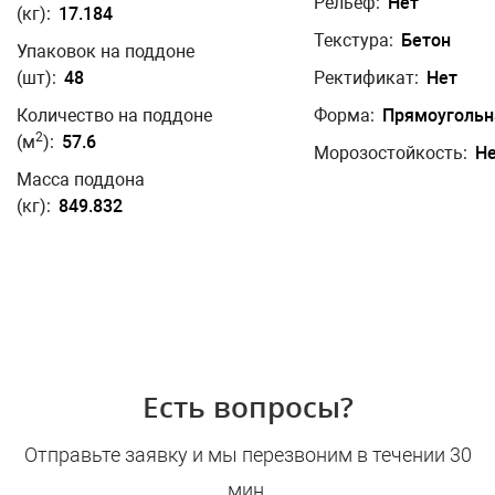
Рельеф:
Нет
(кг):
17.184
Текстура:
Бетон
Упаковок на поддоне
(шт):
48
Ректификат:
Нет
Количество на поддоне
Форма:
Прямоугольн
2
(м
):
57.6
Морозостойкость:
Н
Масса поддона
(кг):
849.832
Есть вопросы?
Отправьте заявку и мы перезвоним в течении 30
мин.