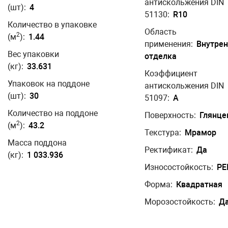
антискольжения DIN
(шт):
4
51130:
R10
Количество в упаковке
Область
2
(м
):
1.44
применения:
Внутре
Вес упаковки
отделка
(кг):
33.631
Коэффициент
Упаковок на поддоне
антискольжения DIN
(шт):
30
51097:
A
Количество на поддоне
Поверхность:
Глянце
2
(м
):
43.2
Текстура:
Мрамор
Масса поддона
Ректификат:
Да
(кг):
1 033.936
Износостойкость:
PEI
Форма:
Квадратная
Морозостойкость:
Д