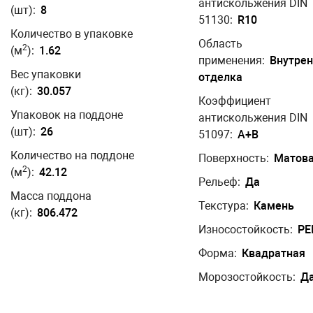
антискольжения DIN
(шт):
8
51130:
R10
Количество в упаковке
Область
2
(м
):
1.62
применения:
Внутре
Вес упаковки
отделка
(кг):
30.057
Коэффициент
Упаковок на поддоне
антискольжения DIN
(шт):
26
51097:
A+B
Количество на поддоне
Поверхность:
Матов
2
(м
):
42.12
Рельеф:
Да
Масса поддона
Текстура:
Камень
(кг):
806.472
Износостойкость:
PEI
Форма:
Квадратная
Морозостойкость:
Д