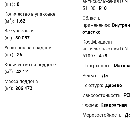
антискольжения DIN
(шт):
8
51130:
R10
Количество в упаковке
Область
2
(м
):
1.62
применения:
Внутре
Вес упаковки
отделка
(кг):
30.057
Коэффициент
Упаковок на поддоне
антискольжения DIN
(шт):
26
51097:
A+B
Количество на поддоне
Поверхность:
Матов
2
(м
):
42.12
Рельеф:
Да
Масса поддона
Текстура:
Дерево
(кг):
806.472
Износостойкость:
PEI
Форма:
Квадратная
Морозостойкость:
Д