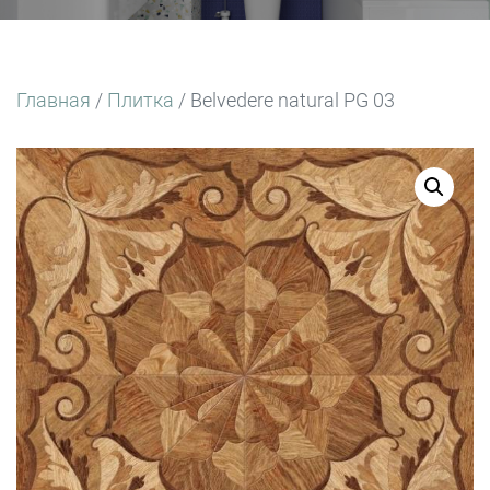
Главная
/
Плитка
/ Belvedere natural PG 03