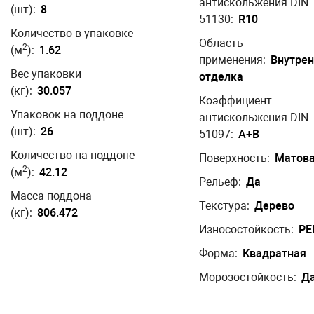
антискольжения DIN
(шт):
8
51130:
R10
Количество в упаковке
Область
2
(м
):
1.62
применения:
Внутре
Вес упаковки
отделка
(кг):
30.057
Коэффициент
Упаковок на поддоне
антискольжения DIN
(шт):
26
51097:
A+B
Количество на поддоне
Поверхность:
Матов
2
(м
):
42.12
Рельеф:
Да
Масса поддона
Текстура:
Дерево
(кг):
806.472
Износостойкость:
PEI
Форма:
Квадратная
Морозостойкость:
Д