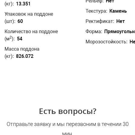
Рельеф:
Нет
(кг):
13.351
Текстура:
Камень
Упаковок на поддоне
(шт):
60
Ректификат:
Нет
Количество на поддоне
Форма:
Прямоугольн
2
(м
):
54
Морозостойкость:
Н
Масса поддона
(кг):
826.072
Есть вопросы?
Отправьте заявку и мы перезвоним в течении 30
мин.