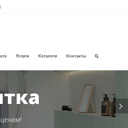
ж
ата
Услуги
Каталоги
Контакты
итка
 ценам!