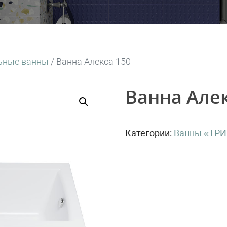
ьные ванны
/ Ванна Алекса 150
Ванна Алек
Категории:
Ванны «ТР