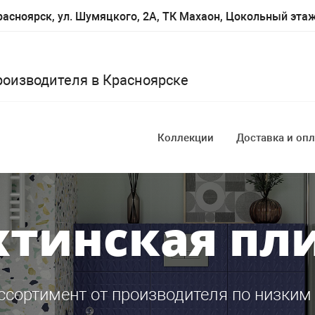
асноярск, ул. Шумяцкого, 2А, ТК Махаон, Цокольный эта
роизводителя в Красноярске
Коллекции
Доставка и опл
тинская пл
ссортимент от производителя по низким