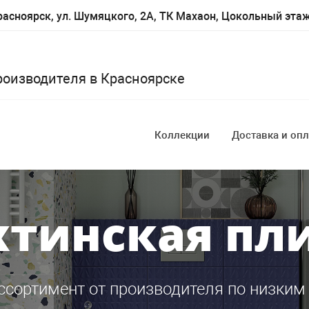
асноярск, ул. Шумяцкого, 2А, ТК Махаон, Цокольный эта
роизводителя в Красноярске
Коллекции
Доставка и опл
тинская пл
ссортимент от производителя по низким