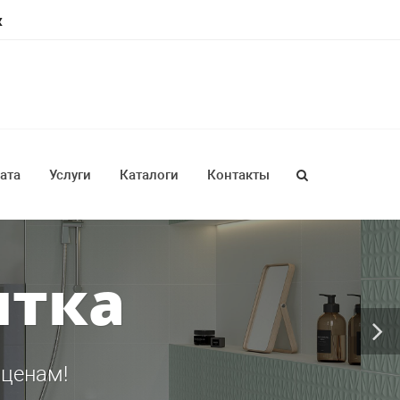
ж
ата
Услуги
Каталоги
Контакты
итка
 ценам!