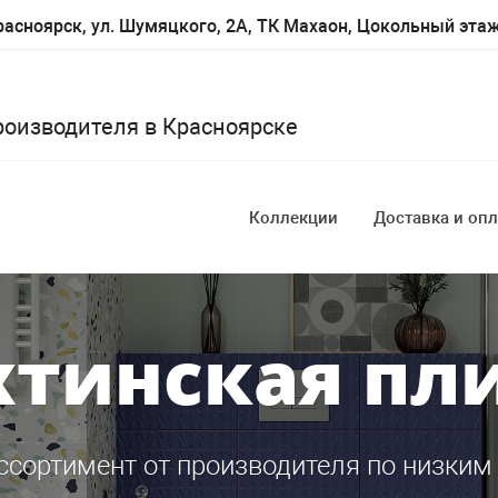
асноярск, ул. Шумяцкого, 2А, ТК Махаон, Цокольный эта
роизводителя в Красноярске
Коллекции
Доставка и опл
тинская пл
ссортимент от производителя по низким