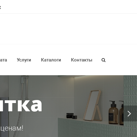
ж
ата
Услуги
Каталоги
Контакты
итка
 ценам!